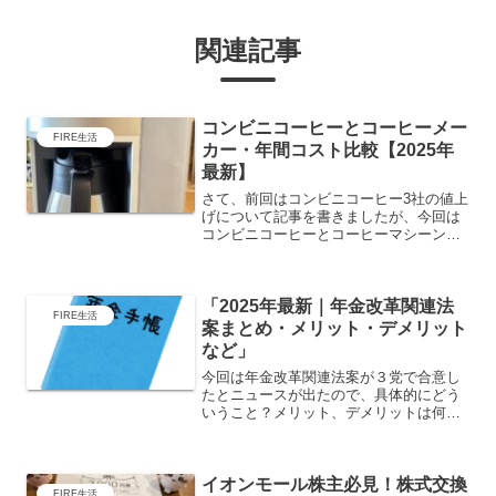
関連記事
コンビニコーヒーとコーヒーメー
FIRE生活
カー・年間コスト比較【2025年
最新】
さて、前回はコンビニコーヒー3社の値上
げについて記事を書きましたが、今回は
コンビニコーヒーとコーヒーマシーンと
を比較して年間どれくらい節約できるの
か？についてまとめてみました。皆様も
恐らくは朝1杯、ランチ前後に1杯、夕方
「2025年最新｜年金改革関連法
に1杯と1日に3杯く...
FIRE生活
案まとめ・メリット・デメリット
など」
今回は年金改革関連法案が３党で合意し
たとニュースが出たので、具体的にどう
いうこと？メリット、デメリットは何？
を簡単にまとめてみました。ニュース内
容は↓から何が決まったのか？厚生年金の
積立金を活用して基礎年金（国民年金）
イオンモール株主必見！株式交換
の給付水準を底上げする...
FIRE生活