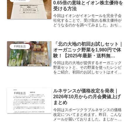
0.65倍の意味とイオン株主優待を
受ける方法
今回はイオンがイオンモールを完全子会
社化することで、受け取れる株主優待が
どうなるのかを調べてみました。おぢ家
では家族3名義分保有していて、毎年
9,000円分のギフトカードが楽しみだった
のですが、イオンモール自体の株主優待
「北の大地の初回お試しセット｜
は廃止と聞き、すでに...
FIRE生活
オーガニック野菜を1,980円で体
験！【2025年最新・送料無
料】」
今回は北の大地が提供するオーガニック
野菜セットと、その野菜を使ったレシピ
をご紹介。初回のお試しセットはオイシ
ックスと同じく1,980円でたくさんの野
菜、しかもオーガニック野菜をいただけ
ちゃうなんてインフレ時代にはありがた
ルネサンスが価格改定を発表｜
いサービスです！オイ...
FIRE生活
2026年10月からの月会費値上げ
まとめ
今回はスポーツクラブルネサンスの価格
改定についてまとめます。昨日、こんな
メールが届いておりました。まじか～、
また値上げか。。。そんなわけで値上げ
の内容を確認したいと思います。なお、