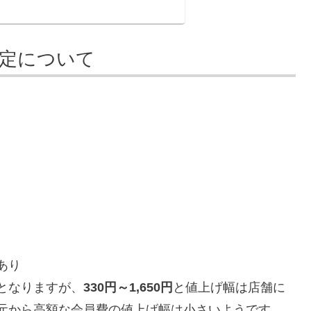
改定について
あり
となりますが、
330円～1,650円
と値上げ幅は店舗に
元から高額な会員費の値上げ幅は小さいようです。