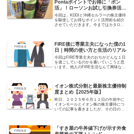
Pontaポイントでお得に「ポン
活」！ローソンお試し引換券活用
術【2025年最新】
今回は、KDDIと沖縄セルラーの株主優待
を駆使してお得なポイント活用術を紹介
させていただきます。今まではカタログ
ギフトから好きな商品を選んでおりまし
が、それが出来なくなったためPontaポ
イントとローソンのお試し引換券を使っ
FIRE後に専業主夫になった僕の1
て約２倍のレート...
FIRE生活
日｜時間の使い方と生活のリアル
今回はFIRE専業主夫のおぢがどんな１日
を過ごしているのかを書いていこうと思
います。他人のFIRE生活なんて興味ない
って方はすっ飛ばしてください！しかし
ながら、FIRE生活のリアルをお伝えでき
ればと、そして今後FIRE生活を目指す方
イオン株式分割と最新株主優待制
の参考と...
FIRE生活
度まとめ【2025年版】
昨日、２０２５年６月１２日の午前中に
イオンモールとイオン株の株主優待につ
いての記事を書きましたが、その日の夕
方にイオンが３分割するという発表があ
ったので、改めて調べてみました。詳細
イオン株式会社は、2025年8月31日時点
「すき屋の牛丼値下げが示す外食
の株主を対象に、1...
FIRE生活