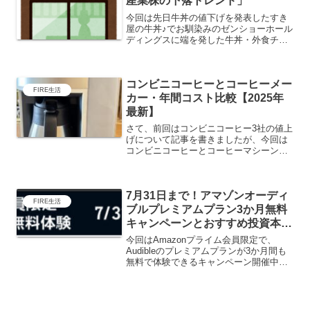
産業株の下落トレンド」
今回は先日牛丼の値下げを発表したすき
屋の牛丼♪でお馴染みのゼンショーホール
ディングスに端を発した牛丼・外食チェ
ーン株が一時的に大幅に下落したのでお
ぢ家が狙っている牛丼株の株価、配当、
株主優待など調べていこうと思います。
コンビニコーヒーとコーヒーメー
美味しい株があるといい...
FIRE生活
カー・年間コスト比較【2025年
最新】
さて、前回はコンビニコーヒー3社の値上
げについて記事を書きましたが、今回は
コンビニコーヒーとコーヒーマシーンと
を比較して年間どれくらい節約できるの
か？についてまとめてみました。皆様も
恐らくは朝1杯、ランチ前後に1杯、夕方
7月31日まで！アマゾンオーディ
に1杯と1日に3杯く...
FIRE生活
ブルプレミアムプラン3か月無料
キャンペーンとおすすめ投資本の
ご紹介※キャンペーン終了
今回はAmazonプライム会員限定で、
Audibleのプレミアムプランが3か月間も
無料で体験できるキャンペーン開催中！
通常は月額1,500円の有料サービスです
が、期間限定で0円で始められるチャン
ス！※キャンペーン終了は終了しまし
た。と大変お...