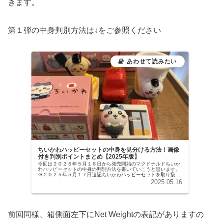
きます。
第１弾の中身判別方法は↓をご参照ください
ちいかわハッピーセットの中身を見分ける方法！画像
付き判別ポイントまとめ【2025年版】
今回は２０２５年５月１６日から発売開始のマクドナルドちいか
わハッピーセットの中身の判別方法を書いていこうと思います。
※２０２５年５月１７日追記ちいかわハッピーセットを取り扱っ
ている店舗はモバイルオーダーから近隣店舗検索すると販売して
2025.05.16
いるかど...
前回同様、箱側面左下にNet Weightの表記がありますの