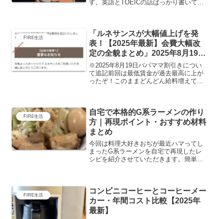
す。英語とTOEICの話ばっかり書いてい
てFIRE話をほとんど書いてなかった。そ
もそもFIREとはなんぞや？って方も多く
いらっしゃると思いますので少し説明を
「ルネサンスが大幅値上げを発
させてい...
FIRE生活
表！【2025年最新】会費大幅改
定の全貌まとめ」2025年8月19日
追記
※2025年8月19日パパママ割引きについ
て追記前回は最低賃金が過去最高に上が
ったぞ！このままどんどん給料増えてい
け！って内容の記事を書かせていただき
ました。しかしながら、その賃上げ効果
を打ち消す、衝撃の発表をしたスポーツ
自宅で本格的G系ラーメンの作り
クラブルネサンスに...
FIRE生活
方｜再現ポイント・おすすめ材料
まとめ
今回は料理大好きおぢが最近ハマってし
まったG系ラーメンを自宅で再現したレ
シピを紹介させていただきます。簡単・
お手軽というわけではありませんが、家
でG系ラーメンを作れると家族から尊敬
してもらえますので、是非世の中のお父
コンビニコーヒーとコーヒーメー
様は挑戦してみてください...
FIRE生活
カー・年間コスト比較【2025年
最新】