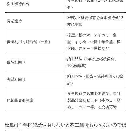
食事優待券10枚（1年以上継続保
株主優待内容
有）
3年以上継続保有で食事優待券12
長期優待
枚に増加
松屋、松のや、マイカリー食
優待利用可能店舗（一部）
堂、すし松、松軒中華食堂、松
太郎、ステーキ屋松など
約1.55%（1年以上継続保有、
優待利回り
100株基準）
約1.89%（配当＋優待利回りの合
実質利回り
計）
食事優待券10枚を返送で、自社
代替品交換制度
製品詰合せセット（牛めし・豚
めし・カレー等）と交換可能
松屋は１年間継続保有しないと株主優待もらえないので候