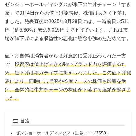
ゼンショーホールディングスが傘下の牛丼チェーン「すき
家」で9月4日からの値下げ発表後、株価は大きく下落し
ました。発表直後の2025年8月28日には、一時前日比511
円（約5.36%）安の9,015円まで下げています。これは市
場が値下げによる収益性の悪化に懸念を強めたためです。
値下げ自体は消費者からは好意的に受け止められた一方
で、
投資家は値上げできる強いブランド力を評価するた
め、値下げはネガティブに捉えられました。この値下げ発
表により、同時に吉野家や松屋フーズの株価も影響を受
け、全体的に牛丼チェーンの株価が下落する連鎖が起きま
した。
目次
ゼンショーホールディングス（証券コード7550）