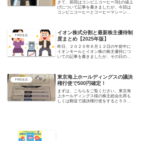
さて、前回はコンビニコーヒー3社の値上
げについて記事を書きましたが、今回は
コンビニコーヒーとコーヒーマシーンと
を比較して年間どれくらい節約できるの
か？についてまとめてみました。皆様も
恐らくは朝1杯、ランチ前後に1杯、夕方
イオン株式分割と最新株主優待制
に1杯と1日に3杯く...
FIRE生活
度まとめ【2025年版】
昨日、２０２５年６月１２日の午前中に
イオンモールとイオン株の株主優待につ
いての記事を書きましたが、その日の夕
方にイオンが３分割するという発表があ
ったので、改めて調べてみました。詳細
イオン株式会社は、2025年8月31日時点
東京海上ホールディングスの議決
の株主を対象に、1...
FIRE生活
権行使で500円確定！
まずは、こちらをご覧ください。東京海
上ホールディングス様の株主総会出席も
しくは郵送で議決権行使をすると５００
円分のQUOカードインターネットでの議
決権行使で５００円分のキャッシュレス
ポイントがもらるみたいです！議決権行
使してもQUOカードが...