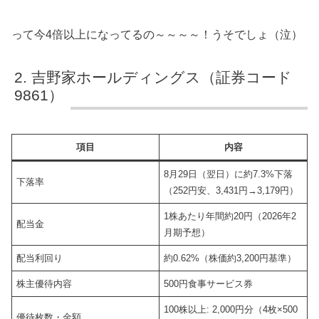
って今4倍以上になってるの～～～～！うそでしょ（泣）
吉野家ホールディングス（証券コード
9861）
項目
内容
8月29日（翌日）に約7.3%下落
下落率
（252円安、3,431円→3,179円）
1株あたり年間約20円（2026年2
配当金
月期予想）
配当利回り
約0.62%（株価約3,200円基準）
株主優待内容
500円食事サービス券
100株以上: 2,000円分（4枚×500
優待枚数・金額