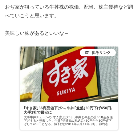
おぢ家が狙っている牛丼株の株価、配当、株主優待など調
べていこうと思います。
美味しい株があるといいな～
｢すき家｣36商品値下げへ､牛丼｢並盛｣30円下げ450円､
大手3社で最安に
大手牛丼チェーンの｢すき家｣は28日､牛丼と牛皿の計36商品を値
下げすると発表した。牛丼｢並盛｣は､税込み480円から30円値下
げして450円となる。値下げは2014年以来11年ぶり。節約志向
が強まる消費者を取り込む狙い。…