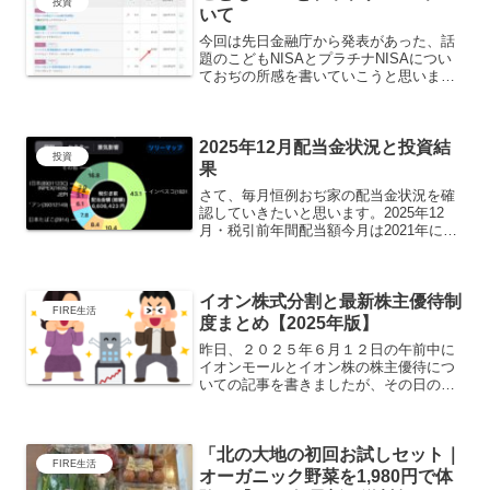
投資
いて
今回は先日金融庁から発表があった、話
題のこどもNISAとプラチナNISAについ
ておぢの所感を書いていこうと思いま
す。こどもNISA先日日経の一面にこんな
記事がこどもNISA創設、金融庁が税制改
正要望へ 実現には壁年齢制限はなし、
2025年12月配当金状況と投資結
年間120万...
投資
果
さて、毎月恒例おぢ家の配当金状況を確
認していきたいと思います。2025年12
月・税引前年間配当額今月は2021年に購
入した旧NISAを売却したため大幅マイナ
スになるかと想像しておりましたが、税
引き前年間配当額は前月比、約190,000円
イオン株式分割と最新株主優待制
増の...
FIRE生活
度まとめ【2025年版】
昨日、２０２５年６月１２日の午前中に
イオンモールとイオン株の株主優待につ
いての記事を書きましたが、その日の夕
方にイオンが３分割するという発表があ
ったので、改めて調べてみました。詳細
イオン株式会社は、2025年8月31日時点
「北の大地の初回お試しセット｜
の株主を対象に、1...
FIRE生活
オーガニック野菜を1,980円で体