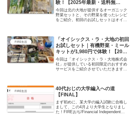
験！【2025年最新・送料無
料】」
今回は北の大地が提供するオーガニック
野菜セットと、その野菜を使ったレシピ
をご紹介。初回のお試しセットはオイシ
ックスと同じく1,980円でたくさんの野
菜、しかもオーガニック野菜をいただけ
ちゃうなんてインフレ時代にはありがた
「オイシックス・ラ・大地の初回
いサービスです！オイ...
FIRE生活
お試しセット｜有機野菜・ミール
キットが1,980円で体験！【2025
年最新・送料無料】」
今回は「オイシックス・ラ・大地株式会
社」が提供している初回限定のおすすめ
サービスをご紹介させていただきます。
オイシックスって広告をよく見かけて、
なんだろう？って思っていた方も多いの
ではありませんか？実際にオイシックス
40代おじの大学編入への道
の初回セットを頼んでみた...
FIRE生活
【FINAL】
まず初めに、某大学の編入試験に合格し
まして、この4月より大学生となりまし
た！FIREおぢ/Financial Independent
Retire EarlyからFISTおぢ/Financial
Independent STudent にク...