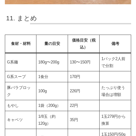
まとめ
価格目安（税
食材・材料
量の目安
備考
込）
1パック2人前
G系麺
180g〜200g
130〜150円
で分割
G系スープ
1食分
170円
豚バラブロッ
たっぷり使う
100g
226円
ク
場合は増額
もやし
1袋（200g）
22円
1/8玉（約
1玉279円から
キャベツ
35円
120g）
換算
1玉150円/50g