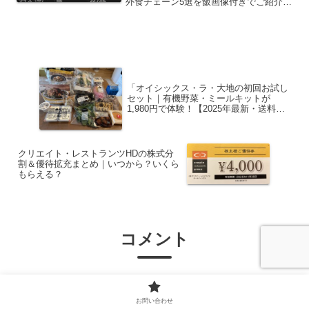
外食チェーン5選を飯画像付きでご紹介さ
せていただきます。外食好きの方のご参
考になれば幸いです。※2025年3月時点
の情報です。変更ありましたら可能な限
りアップデートさせ...
「オイシックス・ラ・大地の初回お試し
セット｜有機野菜・ミールキットが
1,980円で体験！【2025年最新・送料無
料】」
クリエイト・レストランツHDの株式分
割＆優待拡充まとめ｜いつから？いくら
もらえる？
コメント
コメントを書き込む
お問い合わせ