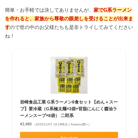
簡単・お手軽では決してありませんが、
家でG系ラーメン
を作れると、家族から尊敬の眼差しを受けることが出来ま
す
ので世の中のお父様たちも是非トライしてみてください
ね！
岩崎食品工業 G系ラーメン6食セット【めん＋スー
プ】要冷蔵（G系極太麺×3袋+背脂にんにく醬油ラ
ーメンスープ×6袋） 二郎系
¥2,480
（2025/11/07 19:18時点 | Amazon調べ）
Amazon