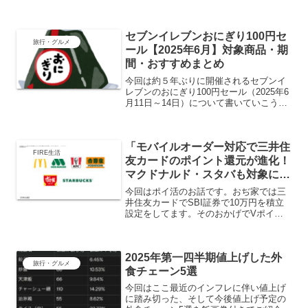
通常は月額1,500円の有料サービスです
が、期間限定で0円で始められるチャン
ス！※キャンペーン終了は終了しまし
セブンイレブンおにぎり100円セ
た。と大変お...
旅行・グルメ
ール【2025年6月】対象商品・期
間・おすすめまとめ
今回は約５年ぶりに開催されるセブンイ
レブンのおにぎり100円セール（2025年6
月11日～14日）について書いていこうと
思います。おぢはツナマヨおにぎりが大
好きで会社員時代は毎朝の朝食として食
べていたので、久しぶりに安く買えると
「モバイルオーダー対応で三井住
聞いてテンシ...
FIRE生活
友カードのポイント還元が進化！
マクドナルド・スタバも対象にポ
イントアップ」
今回はポイ活のお話です。おぢ家では三
井住友カードでSBI証券で10万円を積立
設定をしてます。そのおかげでVポイン
トを毎月1,000ポイントもらってます。さ
らにセブンイレブン、ローソン、マクド
ナルドなどでタッチ決済すると、ポイン
2025年第一四半期値上げした外
ト還元が最低7...
旅行・グルメ
食チェーン5選
今回はここ最近のインフレに伴い値上げ
に踏み切った、そして今後値上げ予定の