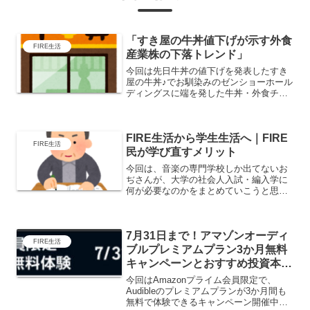
「すき屋の牛丼値下げが示す外食
FIRE生活
産業株の下落トレンド」
今回は先日牛丼の値下げを発表したすき
屋の牛丼♪でお馴染みのゼンショーホール
ディングスに端を発した牛丼・外食チェ
ーン株が一時的に大幅に下落したのでお
ぢ家が狙っている牛丼株の株価、配当、
株主優待など調べていこうと思います。
FIRE生活から学生生活へ｜FIRE
美味しい株があるといい...
FIRE生活
民が学び直すメリット
今回は、音楽の専門学校しか出てないお
ぢさんが、大学の社会人入試・編入学に
何が必要なのかをまとめていこうと思い
ます。FIREして時間を作れるようになっ
て、若いころに大学に行かなかった分、
今更勉強欲がふつふつと湧いてきまし
7月31日まで！アマゾンオーディ
た。せっかく大学を目指...
FIRE生活
ブルプレミアムプラン3か月無料
キャンペーンとおすすめ投資本の
ご紹介※キャンペーン終了
今回はAmazonプライム会員限定で、
Audibleのプレミアムプランが3か月間も
無料で体験できるキャンペーン開催中！