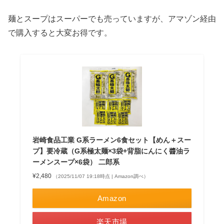
麺とスープはスーパーでも売っていますが、アマゾン経由
で購入すると大変お得です。
岩崎食品工業 G系ラーメン6食セット【めん＋スー
プ】要冷蔵（G系極太麺×3袋+背脂にんにく醬油ラ
ーメンスープ×6袋） 二郎系
¥2,480
（2025/11/07 19:18時点 | Amazon調べ）
Amazon
楽天市場