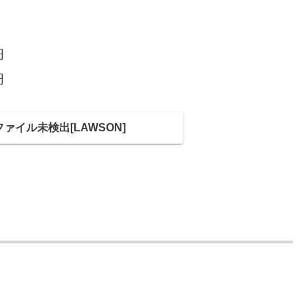
円
円
 - ファイル未検出[LAWSON]