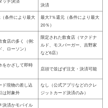
rdタッチ決済
決済
元（条件により最大
最大7％還元（条件により最大
20％）
限定された飲食店（マクドナ
飲食店の多く（例:
ルド、モスバーガー、吉野家
ド、ローソン）
など6店）
ホをかざして即時
店頭で並ばず注文・決済可能
カード現物の差し込
なし（公式アプリなどのクレ
引は対象外
ジットカード決済のみ）
チ決済かモバイル