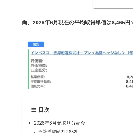
万分購入。今回は
券担保ローン＋松井
円投資後、9か...
尚、2026年6月現在の平均取得単価は8,465
目次
2026年6月受取り分配金
合計受取額212,652円