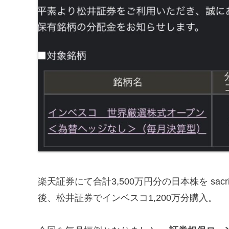
楽天証券にて合計3,500万円分の日本株を sacr
後、松井証券でインベスコ1,200万分購入。