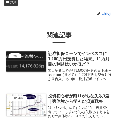
投資
chiioji
関連記事
証券担保ローンでインベスコに
投資
1,200万円投資した結果。11カ月
目の利益はいかほど？
楽天証券にて合計3,500万円分の日本株を
sacrifice（捧げて） 1,201万円を楽天銀行
より借入、その後、松井証券でインベス
コ1,200万分購入。今回も毎月恒例となり
ました、 証券担保ローン＋松井証券イン
ベスコ1,200万円投資後...
投資初心者が陥りがちな失敗3選
FIRE生活
｜実体験から学んだ投資戦略
はい！今回なんですけれども、投資初心
者でやってしまいがちな失敗あるあるを
おぢの実体験ベースでお伝えしていこう