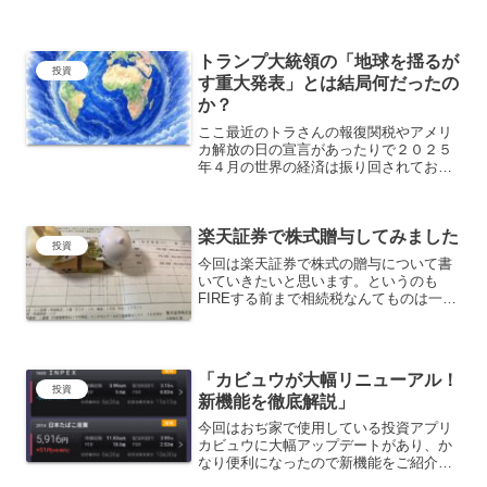
と思います。おぢはこれらの失敗を経験
して、揺らぎない投資戦略を確立して資
産を築いてきました。株主優待これはお
トランプ大統領の「地球を揺るが
ぢが株初心者だったころの...
投資
す重大発表」とは結局何だったの
か？
ここ最近のトラさんの報復関税やアメリ
カ解放の日の宣言があったりで２０２５
年４月の世界の経済は振り回されており
ましたね。そこにきてトランプ大統領は
５月６日に「地球を揺るがす重大発表」
を近日中にすると声明を発表。it's going
楽天証券で株式贈与してみました
to be...
投資
今回は楽天証券で株式の贈与について書
いていきたいと思います。というのも
FIREする前まで相続税なんてものは一部
の富裕層にのみ課税されるものだとばか
り思っておりました。ですが、おじの資
産帯でも相続税がかかると分かり、今で
は息子に年間110万円...
「カビュウが大幅リニューアル！
投資
新機能を徹底解説」
今回はおぢ家で使用している投資アプリ
カビュウに大幅アップデートがあり、か
なり便利になったので新機能をご紹介。
※月額1,180円で使えるカビュウプライム