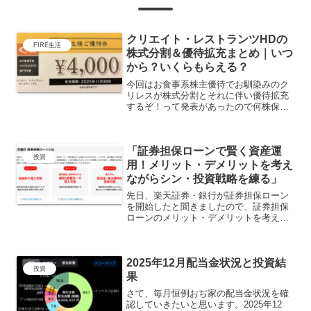
クリエイト・レストランツHDの
FIRE生活
株式分割＆優待拡充まとめ｜いつ
から？いくらもらえる？
今回はお食事系株主優待でお馴染みのク
リレスが株式分割とそれに伴い優待拡充
するぞ！って発表があったので何株保有
でいくら分のお食事券がもらえるのかを
まとめてみました。詳しくは↓の公式発表
をご確認ください。20250714513167.pdf
「証券担保ローンで賢く資産運
株式...
投資
用！メリット・デメリットを考え
ながらシン・投資戦略を練る」
先日、楽天証券・銀行が証券担保ローン
を開始したと聞きましたので、証券担保
ローンのメリット・デメリットを考えな
がらおぢ家のシン・投資戦略を書いてい
こうと思います。証券担保ローンて何？
証券担保ローンとは、株式や投資信託な
2025年12月配当金状況と投資結
どの有価証券を担保にして...
投資
果
さて、毎月恒例おぢ家の配当金状況を確
認していきたいと思います。2025年12