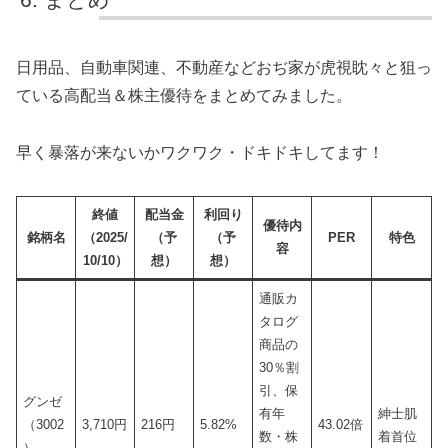
日用品、自動車関連、不動産などおぢ家が虎視眈々と狙っ
ている高配当＆株主優待をまとめてみました。
早く暴落が来ないかワクワク・ドキドキしてます！
終値
配当金
利回り
優待内
銘柄名
（2025/
（予
（予
PER
特色
容
10/10）
想）
想）
通販カ
タログ
商品の
30％割
引、保
グンゼ
有年
紳士肌
（3002
3,710円
216円
5.82%
43.02倍
数・株
着首位
）