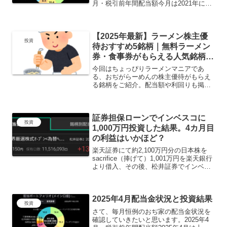
月・税引前年間配当額今月は2021年に購
入した旧NISAを売却したため大幅マイナ
スになるかと想像しておりましたが、税
引き前年間配当額は前月比、約190,000円
【2025年最新】ラーメン株主優
増の...
投資
待おすすめ5銘柄｜無料ラーメン
券・食事券がもらえる人気銘柄を
厳選
今回はちょっぴりラーメンマニアであ
る、おぢがらーめんの株主優待がもらえ
る銘柄をご紹介。配当額や利回りも掲載
させていただいております。丸千代山岡
家 3399国道のロードサイドでよく見ら
れる皆さんご存じの家系らーめんの山岡
証券担保ローンでインベスコに
家。ギトギト背油にたっ...
投資
1,000万円投資した結果。4カ月目
の利益はいかほど？
楽天証券にて約2,100万円分の日本株を
sacrifice（捧げて）1,001万円を楽天銀行
より借入、その後、松井証券でインベス
コ1,000万分購入。今回は受取り分配金か
ら手数料を差し引いた、4か月目のトータ
ル利益を公開させていただきます。...
2025年4月配当金状況と投資結果
投資
さて、毎月恒例のおぢ家の配当金状況を
確認していきたいと思います。2025年4