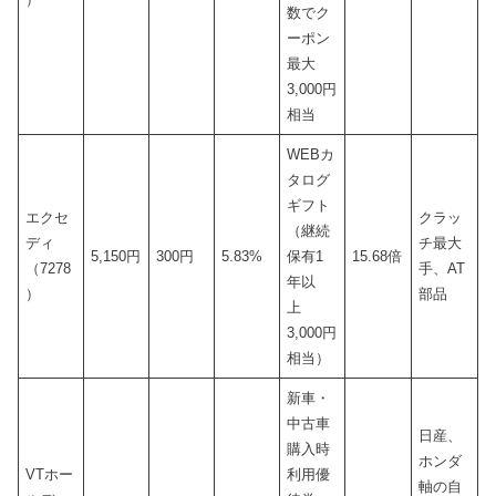
数でク
ーポン
最大
3,000円
相当
WEBカ
タログ
ギフト
エクセ
クラッ
（継続
ディ
チ最大
5,150円
300円
5.83%
保有1
15.68倍
（7278
手、AT
年以
）
部品
上
3,000円
相当）
新車・
中古車
日産、
購入時
ホンダ
VTホー
利用優
軸の自