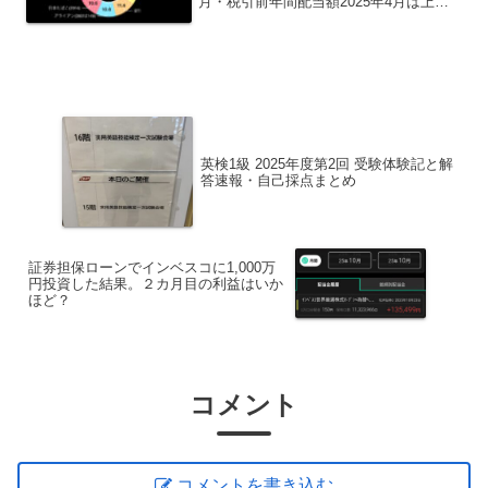
月・税引前年間配当額2025年4月は上に
下に激しい相場でしたね。円高が一気に
８円も進んだのと、いくつか保有株を売
却したので税引き前年間配当額は
4,216,275円と...
英検1級 2025年度第2回 受験体験記と解
答速報・自己採点まとめ
証券担保ローンでインベスコに1,000万
円投資した結果。２カ月目の利益はいか
ほど？
コメント
コメントを書き込む