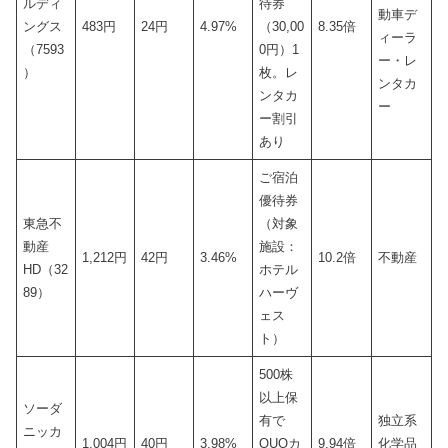
ルディ
待券
動車デ
ングス
483円
24円
4.97%
（30,00
8.35倍
ィーラ
（7593
0円）1
ー・レ
）
枚。レ
ンタカ
ンタカ
ー
ー割引
あり
ご宿泊
優待券
東急不
（対象
動産
施設：
1,212円
42円
3.46%
10.2倍
不動産
HD（32
ホテル
89）
ハーヴ
ェス
ト）
500株
以上保
ソーダ
有で
独立系
ニッカ
1,004円
40円
3.98%
QUOカ
9.94倍
化学品