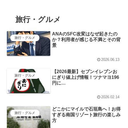
旅行・グルメ
ANAのSFC改変はなぜ起きたの
旅行・グルメ
か？利用者が感じる不満とその背
景
2026.06.13
【2026最新】セブンイレブンお
旅行・グルメ
にぎり値上げ情報！ツナマヨ196
円に…
2026.02.14
どこかにマイルで石垣島へ！お得
旅行・グルメ
すぎる南国リゾート旅行の楽しみ
方