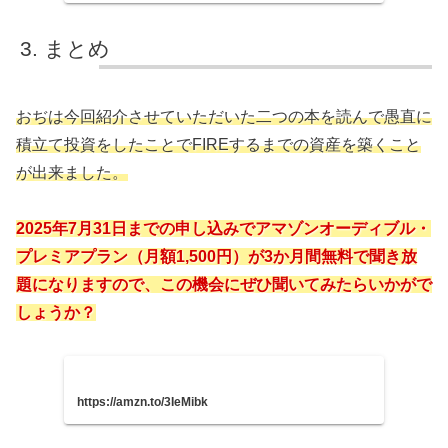
まとめ
おぢは今回紹介させていただいた二つの本を読んで愚直に
積立て投資をしたことでFIREするまでの資産を築くこと
が出来ました。
2025年7月31日までの申し込みでアマゾンオーディブル・
プレミアプラン（月額1,500円）が3か月間無料で聞き放
題になりますので、この機会にぜひ聞いてみたらいかがで
しょうか？
https://amzn.to/3IeMibk