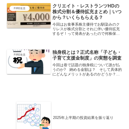
してもらえますので、是非世の中のお父
クリエイト・レストランツHDの
様は挑戦してみてください...
FIRE生活
株式分割＆優待拡充まとめ｜いつ
から？いくらもらえる？
今回はお食事系株主優待でお馴染みのク
リレスが株式分割とそれに伴い優待拡充
するぞ！って発表があったので何株保有
でいくら分のお食事券がもらえるのかを
まとめてみました。詳しくは↓の公式発表
をご確認ください。20250714513167.pdf
独身税とは？正式名称「子ども・
株式...
FIRE生活
子育て支援金制度」の実態を調査
今回は巷で話題の独身税について誰が払
うのか? 納める金額は？ そして具体的
にどんなメリットがあるのかどうか？な
どなど、分からない事だらけだったので
色々調べてみました。独身税の正式名称
子ども・子育て支援金制度こちらが正式
名称のようです。２０２...
2025年上半期の投資結果を振り返り