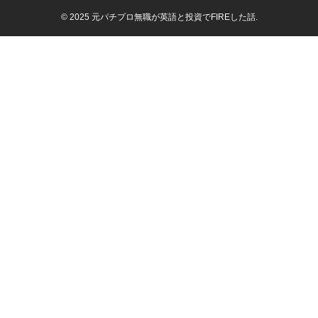
© 2025 元パチプロ無職が英語と投資でFIREした話.