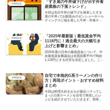
「すき屋の牛丼値下げが示す外食
FIRE生活
産業株の下落トレンド」
今回は先日牛丼の値下げを発表したすき
屋の牛丼♪でお馴染みのゼンショーホール
ディングスに端を発した牛丼・外食チェ
ーン株が一時的に大幅に下落したのでお
ぢ家が狙っている牛丼株の株価、配当、
株主優待など調べていこうと思います。
「2025年最新版｜最低賃金平均
美味しい株があるといい...
FIRE生活
1118円に！過去最大の大幅引き
上げと影響まとめ」
2025年度の日本の最低賃金について、中
央最低賃金審議会は全国加重平均で時給
1,118円とする目安を決定しました。これ
は現行の1,055円から63円（6.0%）の引
き上げとなり、引き上げ幅・引き上げ率
ともに過去最大。主なポイント引き上げ
自宅で本格的G系ラーメンの作り
の背...
FIRE生活
方｜再現ポイント・おすすめ材料
まとめ
今回は料理大好きおぢが最近ハマってし
まったG系ラーメンを自宅で再現したレ
シピを紹介させていただきます。簡単・
お手軽というわけではありませんが、家
でG系ラーメンを作れると家族から尊敬