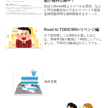
題が無料公開中！
先ほどabceed様よりメールを受信。なん
とTEX加藤先生のできたてパート５新規
追加問題90問を無料開放するぞ！って内
容でした。早速、3セットを制限時間各
10分で解いてみる。abceedの半額セール
をいち早く知る方法や、おすすめポイン
Road to TOEIC900+リベンジ編
トをま...
TOEIC
さて前回惜しくも900点を逃したおじ
は、英検準1級の勉強に一時的にシフトし
ました。TOEICの勉強ばかりしてても面
白くありませんからね。ですが、今回は
TOEICリベンジ編なので一気に書いてい
きますよ！英検編も後日記事にしていき
たいと思います...
海外営業