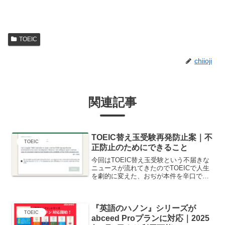
TOEIC
chiioji
関連記事
TOEIC替え玉受験再発防止案｜不
TOEIC
正防止のためにできること
今回はTOEIC替え玉受験という不届きな
ニュースが流れてきたのでTOEICで人生
を劇的に変えた、おぢが本件を辛口で削
っていきます。事件概要京都の大学院生
が、TOEICの替え玉受験を目的として試
験会場に不正に侵入した疑いで逮捕され
『英語のハノン』シリーズが
た京大卒業生...
TOEIC
abceed Proプランに対応｜2025