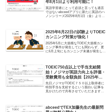
年8月1日より利用可能に！
英語学習者にとって必須と言っても過言
ではないabceedアプリに新たに英語のハ
ノンシリーズ2025年8月1日（金）より
Proプランに対応するというメールが来ま
したので情報共有です。これまでは単品
販売のみでのだったので、英語のハノン
2025年6月22日の試験よりTOEIC
シリーズが...
TOEIC
カンニング対策が強化！
2025年5月に大規模なTOEIC大規模カン
ニング事件が発生してにも関わらず、更
に6月上旬にもカンニング未遂が発生した
ようです。前回の記事はこちらから↓前回
2025年5月のカンニング事件の内容は？
容疑者は、別人名義の学生証に自分の顔
TOEIC750点以上で手当支給開
写真を貼...
TOEIC
始！ノジマが英語力向上を評価・
受験費用も全額負担【2025年最
新制度】
先日ノジマがTOEIC７５０以上取得者に
特別手当を支給するという面白い記事を
見かけたので共有させていただきます。
記事内容はこちらから↓TOEIC750点以上
の従業員へ手当支給を開始 ～英語力向上
からさらなるお客様満足へ～ノジマの
abceedでTEX加藤先生の最新問
「TOEIC...
TOEIC