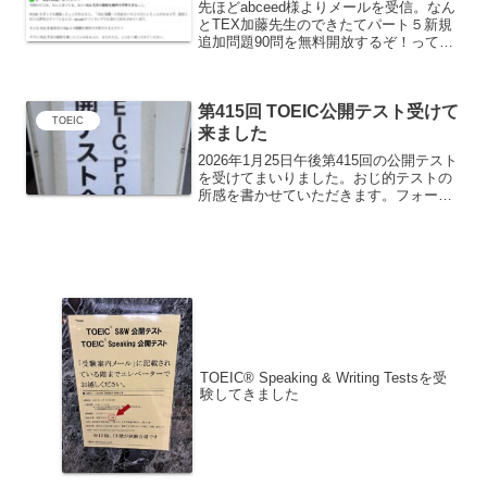
先ほどabceed様よりメールを受信。なん
とTEX加藤先生のできたてパート５新規
追加問題90問を無料開放するぞ！って内
容でした。早速、3セットを制限時間各
10分で解いてみる。abceedの半額セール
をいち早く知る方法や、おすすめポイン
第415回 TOEIC公開テスト受けて
トをま...
TOEIC
来ました
2026年1月25日午後第415回の公開テスト
を受けてまいりました。おじ的テストの
所感を書かせていただきます。フォーム
は男性が車の後ろジャケットを着ようと
してる写真のものでした。今回のテスト
は午前、午後でそれぞれ1つずつのフォー
ムだったよう...
TOEIC® Speaking & Writing Testsを受
験してきました