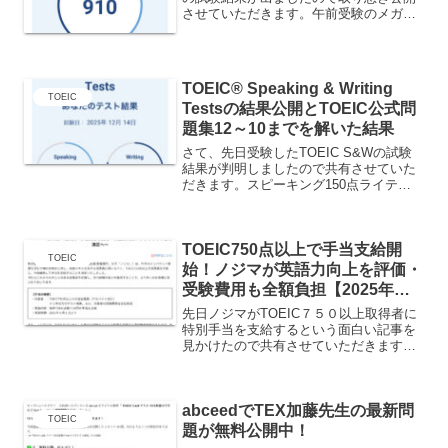
させていただきます。午前受験のメガネ
女性のフォームでしたが…残念ながら大
幅ダウンの910点でございました。
Readingリスニングパート3は難しいと予
想してお...
TOEIC® Speaking & Writing
TOEIC
Testsの結果公開とTOEIC公式問
題集12～10までを解いた結果
さて、先日受験したTOEIC S&Wの試験
結果が判明しましたので共有させていた
だきます。スピーキング150点ライティ
ング160点惜しくもアワード獲得にそれ
ぞれ10点ずつ足りませんでした～残念
（泣）1分間スピーチで全く手ごたえがな
TOEIC750点以上で手当支給開
かったスピー...
TOEIC
始！ノジマが英語力向上を評価・
受験費用も全額負担【2025年最
新制度】
先日ノジマがTOEIC７５０以上取得者に
特別手当を支給するという面白い記事を
見かけたので共有させていただきます。
記事内容はこちらから↓TOEIC750点以上
の従業員へ手当支給を開始 ～英語力向上
からさらなるお客様満足へ～ノジマの
abceedでTEX加藤先生の最新問
「TOEIC...
TOEIC
題が無料公開中！