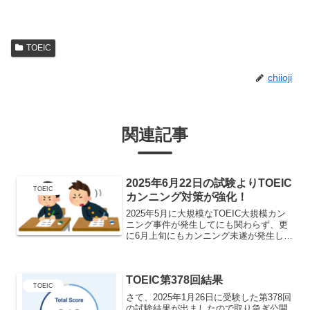
TOEIC
chiioji
関連記事
2025年6月22日の試験よりTOEIC
TOEIC
カンニング対策が強化！
2025年5月に大規模なTOEIC大規模カン
ニング事件が発生してにも関わらず、更
に6月上旬にもカンニング未遂が発生した
ようです。前回の記事はこちらから↓前回
2025年5月のカンニング事件の内容は？
容疑者は、別人名義の学生証に自分の顔
TOEIC第378回結果
写真を貼...
TOEIC
さて、2025年1月26日に受験した第378回
の試験結果が出ましたので取り急ぎ公開