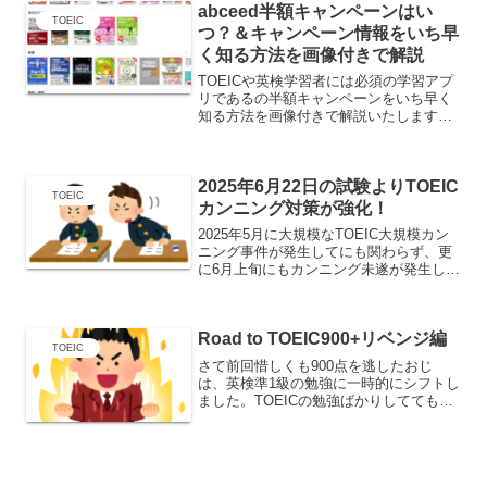
abceed半額キャンペーンはい
た京大卒業生...
TOEIC
つ？＆キャンペーン情報をいち早
く知る方法を画像付きで解説
TOEICや英検学習者には必須の学習アプ
リであるの半額キャンペーンをいち早く
知る方法を画像付きで解説いたします。
AI英語教材 abceed（エービーシード）ち
なみに過去のキャンペーン時期はこちら↓
２０２４年１０月初旬～２０日２０２５
2025年6月22日の試験よりTOEIC
年１月１...
TOEIC
カンニング対策が強化！
2025年5月に大規模なTOEIC大規模カン
ニング事件が発生してにも関わらず、更
に6月上旬にもカンニング未遂が発生した
ようです。前回の記事はこちらから↓前回
2025年5月のカンニング事件の内容は？
容疑者は、別人名義の学生証に自分の顔
Road to TOEIC900+リベンジ編
写真を貼...
TOEIC
さて前回惜しくも900点を逃したおじ
は、英検準1級の勉強に一時的にシフトし
ました。TOEICの勉強ばかりしてても面
白くありませんからね。ですが、今回は
TOEICリベンジ編なので一気に書いてい
きますよ！英検編も後日記事にしていき
たいと思います...