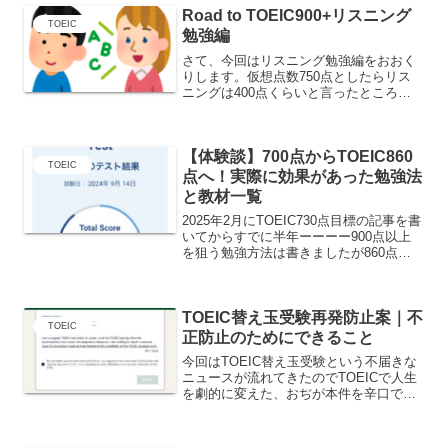
Road to TOEIC900+リスニング
TOEIC
勉強編
さて、今回はリスニング勉強編をおおく
りします。仮想点数750点としたらリス
ニングは400点くらいと言ったところで
しょうか？強化すべきポイントは特にパ
ート2と3をどう攻略するかが鍵になる
と。パート1対策正直、パート1対策はし
【体験談】700点からTOEIC860
ませんでした。それ...
TOEIC
点へ！実際に効果があった勉強法
と教材一覧
2025年2月にTOEIC730点目標の記事を書
いてからすでに半年ーーーー900点以上
を狙う勉強方法は書きましたが860点以
上を目標とする勉強方法を書いてなかっ
たと思い、今回改めて記事にしてみまし
た。おぢはTOEIC700点を取得して年収
TOEIC替え玉受験再発防止案｜不
3...
TOEIC
正防止のためにできること
今回はTOEIC替え玉受験という不届きな
ニュースが流れてきたのでTOEICで人生
を劇的に変えた、おぢが本件を辛口で削
っていきます。事件概要京都の大学院生
が、TOEICの替え玉受験を目的として試
験会場に不正に侵入した疑いで逮捕され