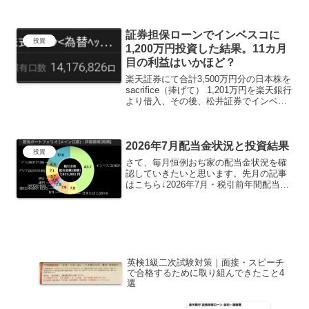
せんがスマホでポチッとするだけで500
円ゲット出来ますので書類は捨てないで
下さいね！取り急ぎご報告まで。参考に
証券担保ローンでインベスコに
なったよって方は↓...
投資
1,200万円投資した結果。11カ月
目の利益はいかほど？
楽天証券にて合計3,500万円分の日本株を
sacrifice（捧げて） 1,201万円を楽天銀行
より借入、その後、松井証券でインベス
コ1,200万分購入。今回も毎月恒例となり
ました、 証券担保ローン＋松井証券イン
ベスコ1,200万円投資後...
2026年7月配当金状況と投資結果
投資
さて、毎月恒例おぢ家の配当金状況を確
認していきたいと思います。先月の記事
はこちら↓2026年7月・税引前年間配当額
今月はヘリオステクノ500株を購入した
のと、JT様が30円もの増配を発表してく
れたおかげで税引き前年間配当額は
7,482,72...
英検1級二次試験対策｜面接・スピーチ
で合格するために取り組んできたこと4
選