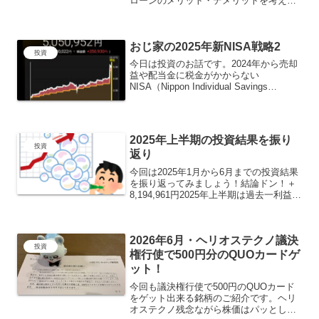
ローンのメリット・デメリットを考えな
がらおぢ家のシン・投資戦略を書いてい
こうと思います。証券担保ローンて何？
証券担保ローンとは、株式や投資信託な
おじ家の2025年新NISA戦略2
どの有価証券を担保にして...
投資
今日は投資のお話です。2024年から売却
益や配当金に税金がかからない
NISA（Nippon Individual Savings
Account）が始まりましたね。おじ家で
は高配当株を7割、インデックス投資を3
割くらいの配分で投資をしており...
2025年上半期の投資結果を振り
投資
返り
今回は2025年1月から6月までの投資結果
を振り返ってみましょう！結論ドン！＋
8,194,961円2025年上半期は過去一利益が
出ました。いや～投資家冥利に尽きるな
～。素直に嬉しいです！それでは1月から
売却銘柄や配当受給額などを画像付きで
2026年6月・ヘリオステクノ議決
解...
投資
権行使で500円分のQUOカードゲ
ット！
今回も議決権行使で500円のQUOカード
をゲット出来る銘柄のご紹介です。ヘリ
オステクノ残念ながら株価はパッとしま