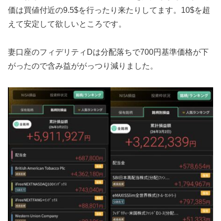
価は買値付近の9.5$を行ったり来たりしてます。10$を超
えて安定して欲しいところです。
妻口座のフィデリティDは分配落ちで700円基準価格が下
がったので含み益ががっつり減りました。