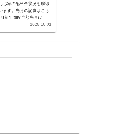
おぢ家の配当金状況を確認
います。先月の記事はこち
・税引前年間配当額先月は証
ベスコを1,000万円分購
2025.10.01
、年間配当額を悪魔的ブー
成功。しかしな...