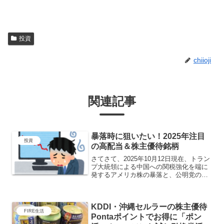
投資
chiioji
関連記事
暴落時に狙いたい！2025年注目
投資
の高配当＆株主優待銘柄
さてさて、2025年10月12日現在、トラン
プ大統領による中国への関税強化を端に
発するアメリカ株の暴落と、公明党の連
立脱却ニュースによる日経先物の大暴落
からブラックチューズデーが来そうなの
で、今回はおぢ家が狙っている中・高配
KDDI・沖縄セルラーの株主優待
当かつ株主優待が...
FIRE生活
Pontaポイントでお得に「ポン