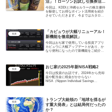
活」！ローソンお試し引換券活用
術【2025年最新】
今回は、KDDIと沖縄セルラーの株主優待
を駆使してお得なポイント活用術を紹介
させていただきます。今まではカタログ
ギフトから好きな商品を選んでおりまし
が、それが出来なくなったためPontaポ
イントとローソンのお試し引換券を使っ
「カビュウが大幅リニューアル！
て約２倍のレート...
投資
新機能を徹底解説」
今回はおぢ家で使用している投資アプリ
カビュウに大幅アップデートがあり、か
なり便利になったので新機能をご紹介。
※月額1,180円で使えるカビュウプライム
の内容を紹介させていただいておりま
す。カビュウダイヤモンドの内容は含ま
おじ家の2025年新NISA戦略2
れておりません。カビ...
投資
今日は投資のお話です。2024年から売却
益や配当金に税金がかからない
NISA（Nippon Individual Savings
Account）が始まりましたね。おじ家で
は高配当株を7割、インデックス投資を3
割くらいの配分で投資をしており...
トランプ大統領の「地球を揺るが
投資
す重大発表」とは結局何だったの
か？