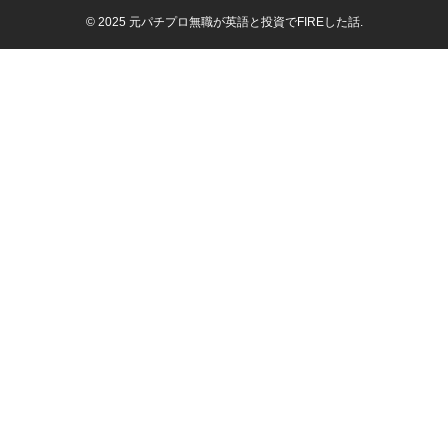
© 2025 元パチプロ無職が英語と投資でFIREした話.