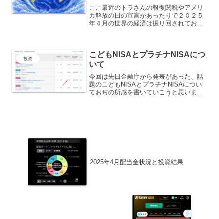
ここ最近のトラさんの報復関税やアメリ
カ解放の日の宣言があったりで２０２５
年４月の世界の経済は振り回されており
ましたね。そこにきてトランプ大統領は
５月６日に「地球を揺るがす重大発表」
を近日中にすると声明を発表。it's going
こどもNISAとプラチナNISAにつ
to be...
投資
いて
今回は先日金融庁から発表があった、話
題のこどもNISAとプラチナNISAについ
ておぢの所感を書いていこうと思いま
す。こどもNISA先日日経の一面にこんな
記事がこどもNISA創設、金融庁が税制改
正要望へ 実現には壁年齢制限はなし、
年間120万...
2025年4月配当金状況と投資結果