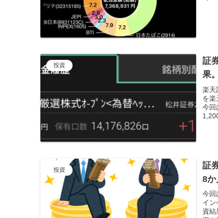
証
投資
果
楽天証
を楽
今回
1,2
証
投資
8
今回
イン
資結