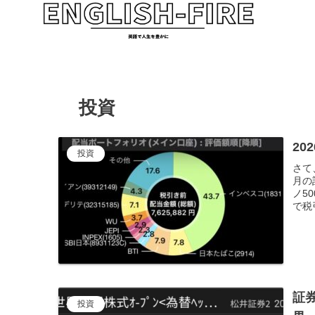
投資
20
投資
さて
月の
ノ5
で税引
証
投資