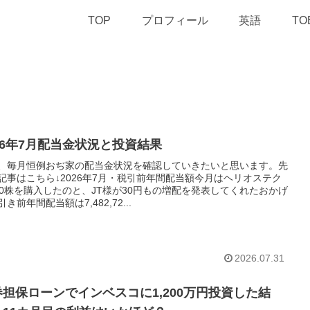
TOP
プロフィール
英語
TO
26年7月配当金状況と投資結果
、毎月恒例おぢ家の配当金状況を確認していきたいと思います。先
記事はこちら↓2026年7月・税引前年間配当額今月はヘリオステク
00株を購入したのと、JT様が30円もの増配を発表してくれたおかげ
き前年間配当額は7,482,72...
2026.07.31
券担保ローンでインベスコに1,200万円投資した結