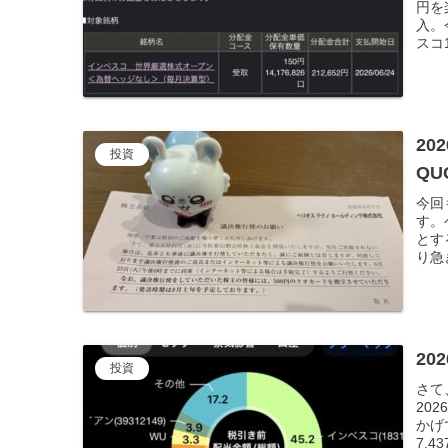
円を
入。
スコ1
20
投資
Q
今回
す。
とす
り急
20
投資
さて
20
かげ
7,4