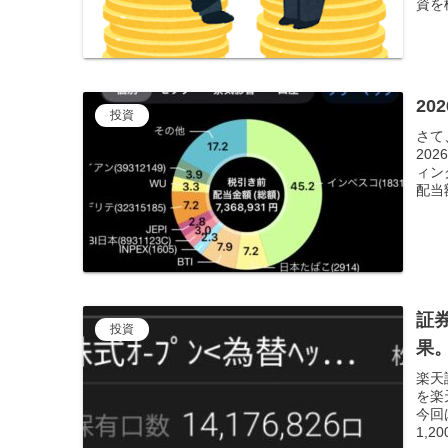
資を
20
投資
さて
20
ィン
配当額
証
投資
果
楽天証
を楽
今回
1,2