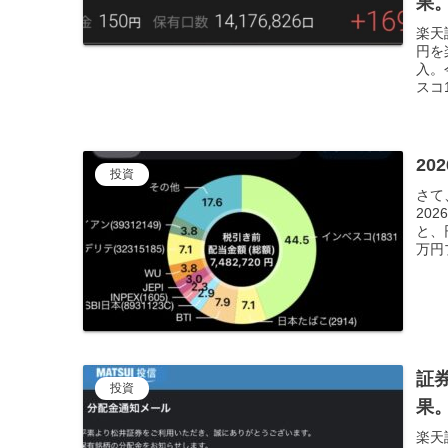
果
楽天証
円を
入。
スコ1
20
投資
さて
20
と、
万円プ
証
投資
果
楽天証