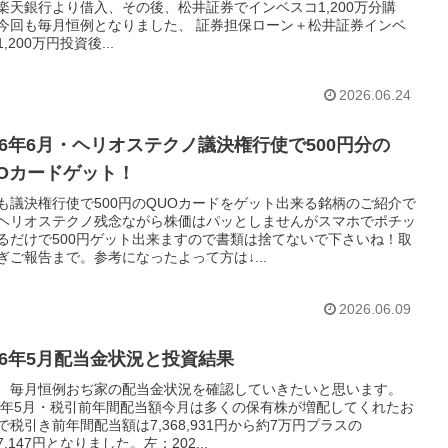
楽天銀行より借入、その後、松井証券でインベスコ1,200万分購
今回も毎月恒例となりました、 証券担保ローン＋松井証券インベ
,200万円投資後...
2026.06.24
26年6月・ヘリオステクノ議決権行使で500円分の
UOカードゲット！
も議決権行使で500円のQUOカードをゲット出来る銘柄のご紹介で
ヘリオステクノ残念ながら株価はパッとしませんがスマホでポチッ
るだけで500円ゲット出来ますので書類は捨てないで下さいね！取
ぎご報告まで。参考になったよって方は↓...
2026.06.09
26年5月配当金状況と投資結果
、毎月恒例おぢ家の配当金状況を確認していきたいと思います。
26年5月・税引前年間配当額今月は多くの保有株が増配してくれたお
で税引き前年間配当額は7,368,931円から約7万円プラスの
37,147円となりました。左：202...