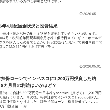
検討されている方のご参考となれば幸い...
2026.05.11
26年4月配当金状況と投資結果
、毎月恒例おぢ家の配当金状況を確認していきたいと思います。
26年4月・税引前年間配当額今月は株主優待目当てにギフトホールデ
グスを購入したのみでしたが、円安に振れたおかげで税引き前年間
は7,330,112円から約4万円プラス...
2026.05.01
券担保ローンでインベスコに1,200万円投資した結
。8カ月目の利益はいかほど？
券にて合計3,500万円分の日本株をsacrifice（捧げて）1,201万円
天銀行より借入、その後、松井証券でインベスコ1,200万分購入。
は毎月恒例となりました、証券担保ローン＋松井証券インベスコ
00万円投資後、8か...