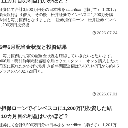
。11カ月目の利益はいかほど？
券にて合計3,500万円分の日本株を sacrifice（捧げて） 1,201万
楽天銀行より借入、その後、松井証券でインベスコ1,200万分購
今回も毎月恒例となりました、 証券担保ローン＋松井証券インベ
,200万円投資後...
2026.07.24
26年6月配当金状況と投資結果
、毎月恒例おぢ家の配当金状況を確認していきたいと思います。
26年6月・税引前年間配当額今月はウェスタンユニオンを購入したの
円安に振れたおかげで税引き前年間配当額は7,437,147円から約4.5
ラスの7,482,720円と...
2026.07.01
券担保ローンでインベスコに1,200万円投資した結
。10カ月目の利益はいかほど？
券にて合計3,500万円分の日本株を sacrifice（捧げて） 1,201万