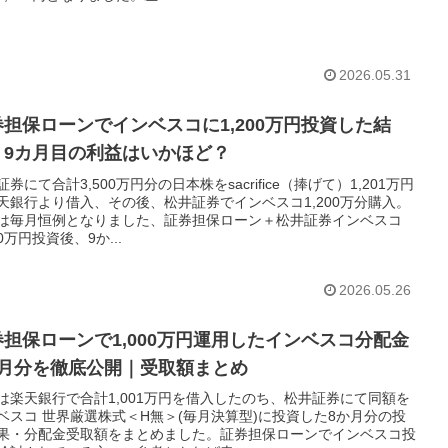
2026.05.31
券担保ローンでインベスコに1,200万円投資した結
。9カ月目の利益はいかほど？
券にて合計3,500万円分の日本株をsacrifice（捧げて）1,201万円
天銀行より借入、その後、松井証券でインベスコ1,200万分購入。
は毎月恒例となりました、証券担保ローン＋松井証券インベスコ
00万円投資後、9か...
2026.05.26
券担保ローンで1,000万円運用したインベスコ分配金
か月分を徹底公開｜受取額まとめ
は楽天銀行で合計1,001万円を借入したのち、松井証券にて同額を
ベスコ 世界厳選株式＜H無＞(毎月決算型)に投資した8か月分の投
果・分配金受取額をまとめました。証券担保ローンでインベスコ投